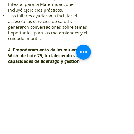
Integral para la Maternidad, que
incluyó ejercicios prácticos.
Los talleres ayudaron a facilitar el
acceso a los servicios de salud y
generaron conversaciones sobre temas
importantes para las maternidades y el
cuidado infantil.
4. Empoderamiento de las mujeres
Wichí de Lote 75, fortaleciendo sus
capacidades de liderazgo y gestión
organizativa comunitaria:
Se impartieron 6 módulos en 10
encuentros sobre detección y
empoderamiento de líderes,
organización comunitaria, diseño y
planificación de proyectos, e
implementación y evaluación
participativa de proyectos
comunitarios.
47 mujeres se fortalecieron y
empoderaron individual y grupalmente